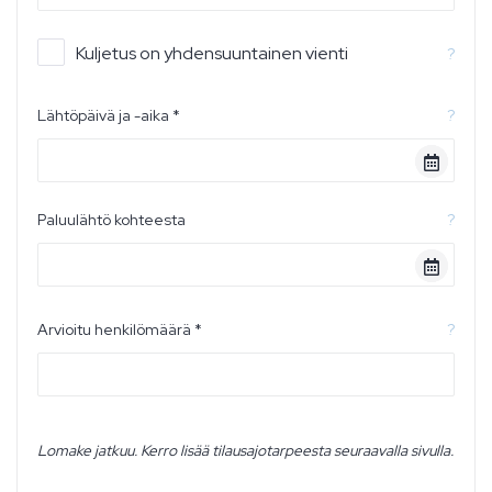
Kuljetus on yhdensuuntainen vienti
?
Lähtöpäivä ja -aika *
?
Paluulähtö kohteesta
?
Arvioitu henkilömäärä *
?
Lomake jatkuu. Kerro lisää tilausajotarpeesta seuraavalla sivulla.