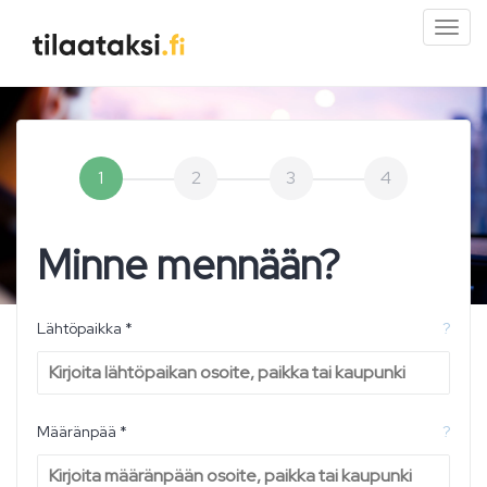
Pien
valik
1
2
3
4
Minne mennään?
Lähtöpaikka *
?
Määränpää *
?