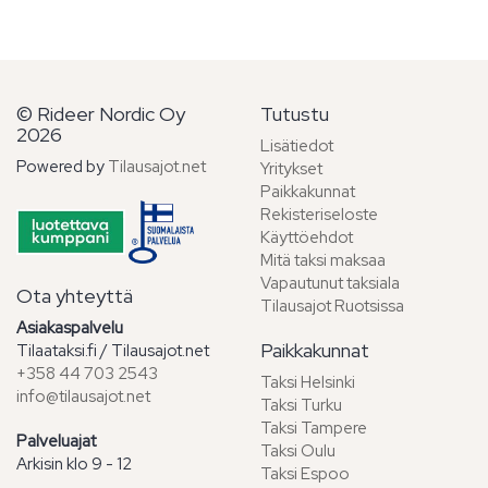
© Rideer Nordic Oy
Tutustu
2026
Lisätiedot
Powered by
Tilausajot.net
Yritykset
Paikkakunnat
Rekisteriseloste
Käyttöehdot
Mitä taksi maksaa
Vapautunut taksiala
Ota yhteyttä
Tilausajot Ruotsissa
Asiakaspalvelu
Paikkakunnat
Tilaataksi.fi / Tilausajot.net
+358 44 703 2543
Taksi Helsinki
info@tilausajot.net
Taksi Turku
Taksi Tampere
Palveluajat
Taksi Oulu
Arkisin klo 9 - 12
Taksi Espoo