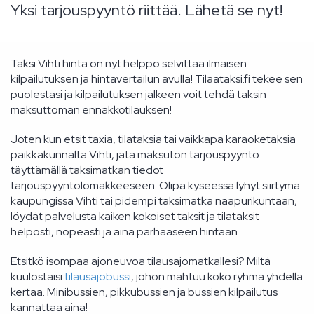
Yksi tarjouspyyntö riittää. Lähetä se nyt!
Taksi Vihti hinta on nyt helppo selvittää ilmaisen
kilpailutuksen ja hintavertailun avulla! Tilaataksi.fi tekee sen
puolestasi ja kilpailutuksen jälkeen voit tehdä taksin
maksuttoman ennakkotilauksen!
Joten kun etsit taxia, tilataksia tai vaikkapa karaoketaksia
paikkakunnalta Vihti, jätä maksuton tarjouspyyntö
täyttämällä taksimatkan tiedot
tarjouspyyntölomakkeeseen. Olipa kyseessä lyhyt siirtymä
kaupungissa Vihti tai pidempi taksimatka naapurikuntaan,
löydät palvelusta kaiken kokoiset taksit ja tilataksit
helposti, nopeasti ja aina parhaaseen hintaan.
Etsitkö isompaa ajoneuvoa tilausajomatkallesi? Miltä
kuulostaisi
tilausajobussi
, johon mahtuu koko ryhmä yhdellä
kertaa. Minibussien, pikkubussien ja bussien kilpailutus
kannattaa aina!