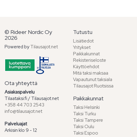
© Rideer Nordic Oy
Tutustu
2026
Lisätiedot
Powered by
Tilausajot.net
Yritykset
Paikkakunnat
Rekisteriseloste
Käyttöehdot
Mitä taksi maksaa
Vapautunut taksiala
Ota yhteyttä
Tilausajot Ruotsissa
Asiakaspalvelu
Paikkakunnat
Tilaataksi.fi / Tilausajot.net
+358 44 703 2543
Taksi Helsinki
info@tilausajot.net
Taksi Turku
Taksi Tampere
Palveluajat
Taksi Oulu
Arkisin klo 9 - 12
Taksi Espoo