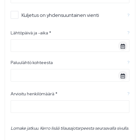
Kuljetus on yhdensuuntainen vienti
?
Lähtöpäivä ja -aika *
?
Paluulähtö kohteesta
?
Arvioitu henkilömäärä *
?
Lomake jatkuu. Kerro lisää tilausajotarpeesta seuraavalla sivulla.