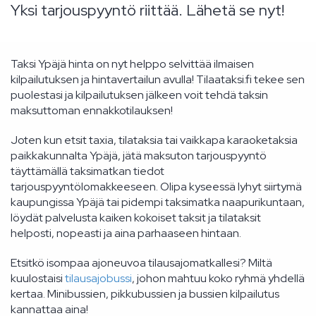
Yksi tarjouspyyntö riittää. Lähetä se nyt!
Taksi Ypäjä hinta on nyt helppo selvittää ilmaisen
kilpailutuksen ja hintavertailun avulla! Tilaataksi.fi tekee sen
puolestasi ja kilpailutuksen jälkeen voit tehdä taksin
maksuttoman ennakkotilauksen!
Joten kun etsit taxia, tilataksia tai vaikkapa karaoketaksia
paikkakunnalta Ypäjä, jätä maksuton tarjouspyyntö
täyttämällä taksimatkan tiedot
tarjouspyyntölomakkeeseen. Olipa kyseessä lyhyt siirtymä
kaupungissa Ypäjä tai pidempi taksimatka naapurikuntaan,
löydät palvelusta kaiken kokoiset taksit ja tilataksit
helposti, nopeasti ja aina parhaaseen hintaan.
Etsitkö isompaa ajoneuvoa tilausajomatkallesi? Miltä
kuulostaisi
tilausajobussi
, johon mahtuu koko ryhmä yhdellä
kertaa. Minibussien, pikkubussien ja bussien kilpailutus
kannattaa aina!