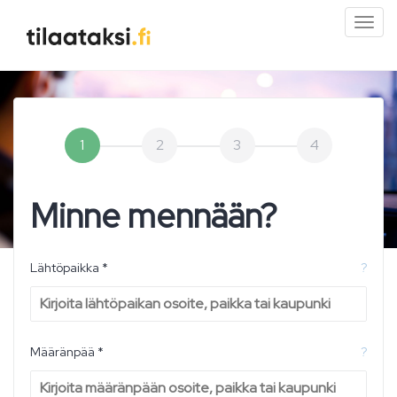
Pien
valik
1
2
3
4
Minne mennään?
Lähtöpaikka *
?
Määränpää *
?