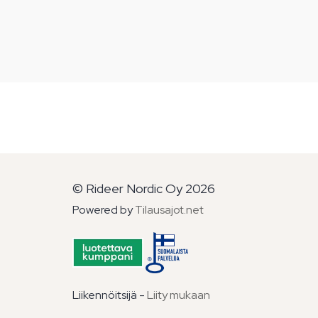
© Rideer Nordic Oy 2026
Powered by
Tilausajot.net
Liikennöitsijä -
Liity mukaan