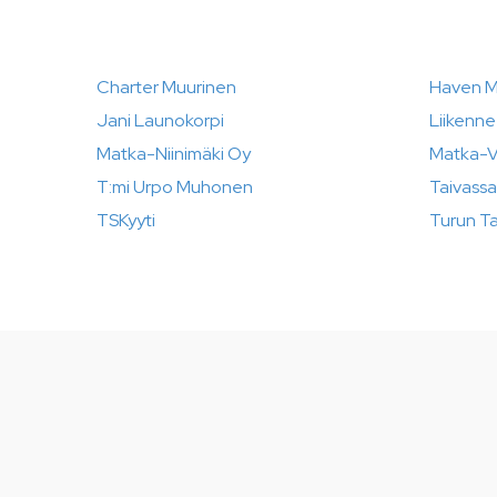
Charter Muurinen
Haven M
Jani Launokorpi
Liikenn
Matka-Niinimäki Oy
Matka-Vi
T:mi Urpo Muhonen
Taivass
TSKyyti
Turun T