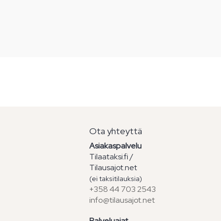
Ota yhteyttä
Asiakaspalvelu
Tilaataksi.fi /
Tilausajot.net
(ei taksitilauksia)
+358 44 703 2543
info@tilausajot.net
Palveluajat