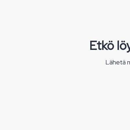
Etkö löy
Lähetä m