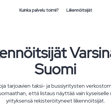
Kuinka palvelu toimii?
Liikennöitsijät
kennöitsijät Varsin
Suomi
joja tarjoavien taksi- ja bussiyritysten verkost
maathan, että listaus näyttää vain kyseiselle
yrityksensä rekisteröityneet liikennöitsijät.