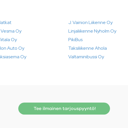
atkat
J. Vainion Liikenne Oy
e Vesma Oy
Linjaliikenne Nyholm Oy
itala Oy
PikiBus
alon Auto Oy
Taksiliikenne Ahola
aksiasema Oy
Valtaminibussi Oy
Tee ilmainen tarjouspyyntö!