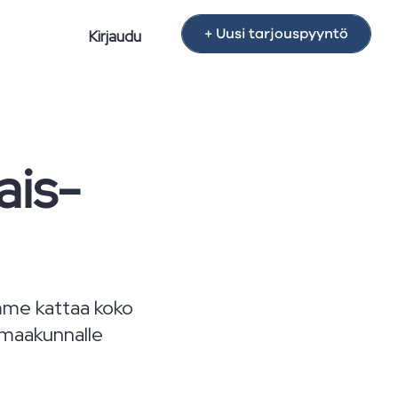
+ Uusi tarjouspyyntö
Kirjaudu
ais-
omme kattaa koko
 maakunnalle