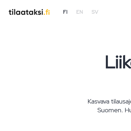
FI
EN
SV
Lii
Kasvava tilausa
Suomen. Huo