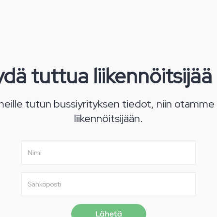
dä tuttua liikennöitsijää 
eille tutun bussiyrityksen tiedot, niin otamme
liikennöitsijään.